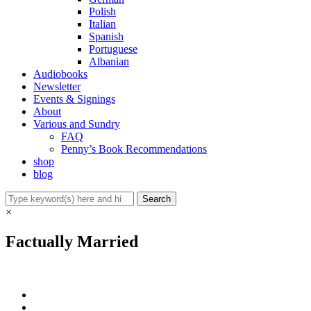
Polish
Italian
Spanish
Portuguese
Albanian
Audiobooks
Newsletter
Events & Signings
About
Various and Sundry
FAQ
Penny’s Book Recommendations
shop
blog
×
Factually Married