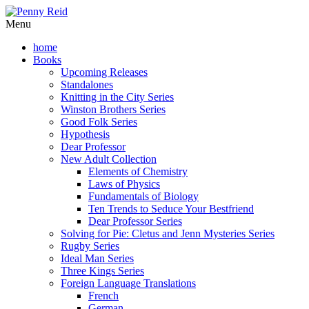
Menu
home
Books
Upcoming Releases
Standalones
Knitting in the City Series
Winston Brothers Series
Good Folk Series
Hypothesis
Dear Professor
New Adult Collection
Elements of Chemistry
Laws of Physics
Fundamentals of Biology
Ten Trends to Seduce Your Bestfriend
Dear Professor Series
Solving for Pie: Cletus and Jenn Mysteries Series
Rugby Series
Ideal Man Series
Three Kings Series
Foreign Language Translations
French
German