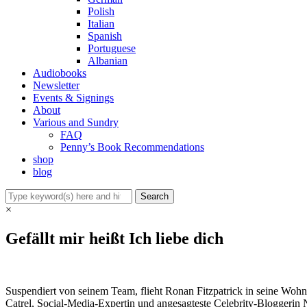
Polish
Italian
Spanish
Portuguese
Albanian
Audiobooks
Newsletter
Events & Signings
About
Various and Sundry
FAQ
Penny’s Book Recommendations
shop
blog
×
Gefällt mir heißt Ich liebe dich
Suspendiert von seinem Team, flieht Ronan Fitzpatrick in seine Woh
Catrel, Social-Media-Expertin und angesagteste Celebrity-Bloggerin Ne