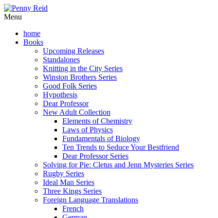
Menu
home
Books
Upcoming Releases
Standalones
Knitting in the City Series
Winston Brothers Series
Good Folk Series
Hypothesis
Dear Professor
New Adult Collection
Elements of Chemistry
Laws of Physics
Fundamentals of Biology
Ten Trends to Seduce Your Bestfriend
Dear Professor Series
Solving for Pie: Cletus and Jenn Mysteries Series
Rugby Series
Ideal Man Series
Three Kings Series
Foreign Language Translations
French
German