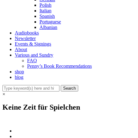
Polish
Italian
Spanish
Portuguese
Albanian
Audiobooks
Newsletter
Events & Signings
About
Various and Sundry
FAQ
Penny’s Book Recommendations
shop
blog
×
Keine Zeit für Spielchen