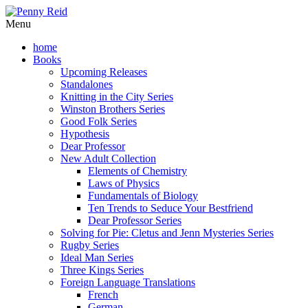
Menu
home
Books
Upcoming Releases
Standalones
Knitting in the City Series
Winston Brothers Series
Good Folk Series
Hypothesis
Dear Professor
New Adult Collection
Elements of Chemistry
Laws of Physics
Fundamentals of Biology
Ten Trends to Seduce Your Bestfriend
Dear Professor Series
Solving for Pie: Cletus and Jenn Mysteries Series
Rugby Series
Ideal Man Series
Three Kings Series
Foreign Language Translations
French
German